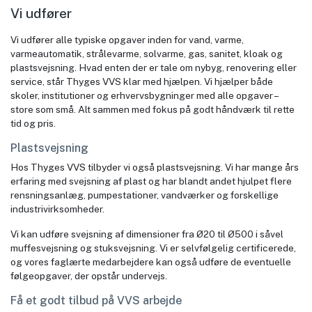
Vi udfører
Vi udfører alle typiske opgaver inden for vand, varme,
varmeautomatik, strålevarme, solvarme, gas, sanitet, kloak og
plastsvejsning. Hvad enten der er tale om nybyg, renovering eller
service, står Thyges VVS klar med hjælpen. Vi hjælper både
skoler, institutioner og erhvervsbygninger med alle opgaver –
store som små. Alt sammen med fokus på godt håndværk til rette
tid og pris.
Plastsvejsning
Hos Thyges VVS tilbyder vi også plastsvejsning. Vi har mange års
erfaring med svejsning af plast og har blandt andet hjulpet flere
rensningsanlæg, pumpestationer, vandværker og forskellige
industrivirksomheder.
Vi kan udføre svejsning af dimensioner fra Ø20 til Ø500 i såvel
muffesvejsning og stuksvejsning. Vi er selvfølgelig certificerede,
og vores faglærte medarbejdere kan også udføre de eventuelle
følgeopgaver, der opstår undervejs.
Få et godt tilbud på VVS arbejde