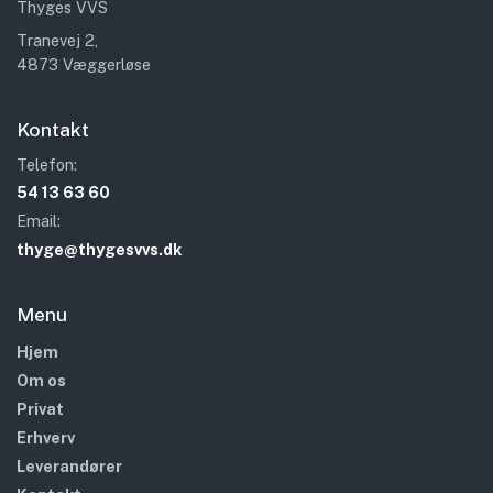
Thyges VVS
Tranevej 2,
4873 Væggerløse
Kontakt
Telefon:
54 13 63 60
Email:
thyge@thygesvvs.dk
Menu
Hjem
Om os
Privat
Erhverv
Leverandører