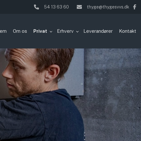
54 13 63 60
thyge@thygesvvs.dk
jem
Om os
Privat
Erhverv
Leverandører
Kontakt