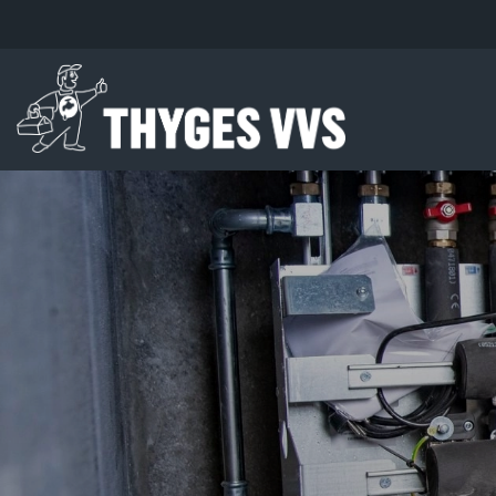
Gå
til
hovedindhold