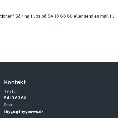
ationer? Så ring til os på
54 13 63 60
eller send en mail til
.
Kontakt
Telefon:
54 13 63 60
Email:
thyge@thygesvvs.dk