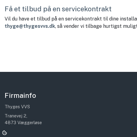
Få et tilbud på en servicekontrakt
Vil du have et tilbud på en servicekontrakt til dine install
thyge@thygesvvs.dk
, så vender vi tilbage hurtigst muligt
Firmainfo
Thyges VVS
Tranevej 2,
4873 Væggerløse