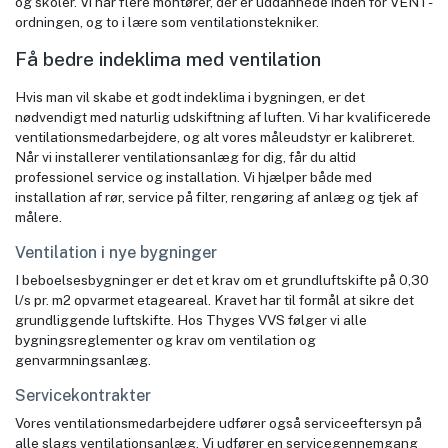
og skoler. Vi har flere montører, der er uddannede inden for VENT-
ordningen, og to i lære som ventilationstekniker.
Få bedre indeklima med ventilation
Hvis man vil skabe et godt indeklima i bygningen, er det
nødvendigt med naturlig udskiftning af luften. Vi har kvalificerede
ventilationsmedarbejdere, og alt vores måleudstyr er kalibreret.
Når vi installerer ventilationsanlæg for dig, får du altid
professionel service og installation. Vi hjælper både med
installation af rør, service på filter, rengøring af anlæg og tjek af
målere.
Ventilation i nye bygninger
I beboelsesbygninger er det et krav om et grundluftskifte på 0,30
l/s pr. m2 opvarmet etageareal. Kravet har til formål at sikre det
grundliggende luftskifte. Hos Thyges VVS følger vi alle
bygningsreglementer og krav om ventilation og
genvarmningsanlæg.
Servicekontrakter
Vores ventilationsmedarbejdere udfører også serviceeftersyn på
alle slags ventilationsanlæg. Vi udfører en servicegennemgang