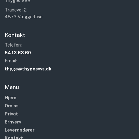
Thyges VVS
Tranevej 2,
4873 Væggerløse
Kontakt
Telefon:
54 13 63 60
Email:
thyge@thygesvvs.dk
Menu
Hjem
Om os
Privat
Erhverv
Leverandører
Kontakt