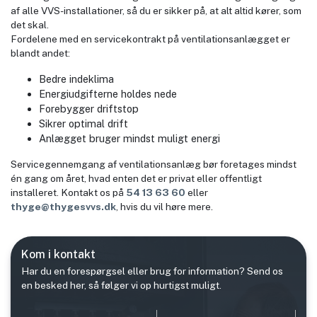
af alle VVS-installationer, så du er sikker på, at alt altid kører, som
det skal.
Fordelene med en servicekontrakt på ventilationsanlægget er
blandt andet:
Bedre indeklima
Energiudgifterne holdes nede
Forebygger driftstop
Sikrer optimal drift
Anlægget bruger mindst muligt energi
Servicegennemgang af ventilationsanlæg bør foretages mindst
én gang om året, hvad enten det er privat eller offentligt
installeret. Kontakt os på
54 13 63 60
eller
thyge@thygesvvs.dk
, hvis du vil høre mere.
Kom i kontakt
Har du en forespørgsel eller brug for information? Send os
en besked her, så følger vi op hurtigst muligt.